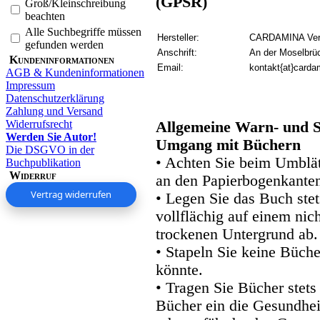
(GPSR)
Groß/Kleinschreibung
beachten
Alle Suchbegriffe müssen
Hersteller:
CARDAMINA Verl
gefunden werden
Anschrift:
An der Moselbrü
Kundeninformationen
Email:
kontakt{at}carda
AGB & Kundeninformationen
Impressum
Datenschutzerklärung
Zahlung und Versand
Widerrufsrecht
Allgemeine Warn- und S
Werden Sie Autor!
Umgang mit Büchern
Die DSGVO in der
• Achten Sie beim Umblätt
Buchpublikation
Widerruf
an den Papierbogenkanten
Vertrag widerrufen
• Legen Sie das Buch stet
vollflächig auf einem nic
trockenen Untergrund ab.
• Stapeln Sie keine Büche
könnte.
• Tragen Sie Bücher stets
Bücher ein die Gesundhei