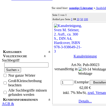
Sie sind hier:
sonstige Literatur
»
Ausbil
Seite 1 von 1
Artikel pro Seite
3
10
20
50
100
Kategorien
Volltextsuche
Kanalreinigung
Suchbegriff
Art-Nr. Pub-00023
versandfertig in
Werktage
Nur ganze Wörter
Groß/Kleinschreibung
Exemplar
beachten
62,00 €
Alle Suchbegriffe müssen
inkl. 7% MwSt,
zzgl. Versan
gefunden werden
Kundeninformationen
Details...
AGB &