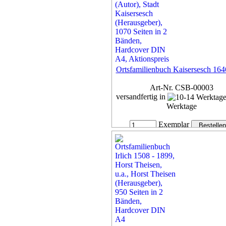
Exemplar
42,00 €
inkl. 7% MwSt,
zzgl. Versan
Details...
Ortsfamilienbuch Kaisersesch 16
Art-Nr. CSB-00003
versandfertig in
Werktage
Exemplar
55,00 €
inkl. 7% MwSt,
zzgl. Versan
Details...