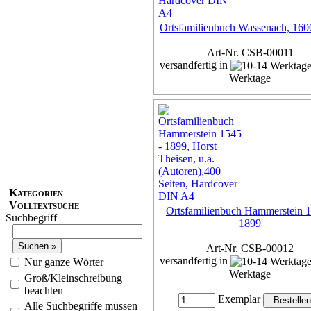
Ortsfamilienbuch Wassenach, 160
Art-Nr. CSB-00011
versandfertig in
Werktage
Exemplar
32,00 €
inkl. 7% MwSt,
zzgl. Versan
Details...
Kategorien
Volltextsuche
Ortsfamilienbuch Hammerstein 1
Suchbegriff
1899
Art-Nr. CSB-00012
versandfertig in
Nur ganze Wörter
Werktage
Groß/Kleinschreibung
beachten
Exemplar
Alle Suchbegriffe müssen