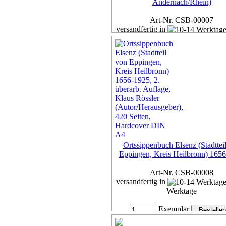
Andernach/Rhein)
Art-Nr. CSB-00007
versandfertig in
Werktage
Exemplar
27,00 €
inkl. 7% MwSt,
zzgl. Versan
Details...
Ortssippenbuch Elsenz (Stadttei
Eppingen, Kreis Heilbronn) 165
Art-Nr. CSB-00008
versandfertig in
Werktage
Exemplar
39,00 €