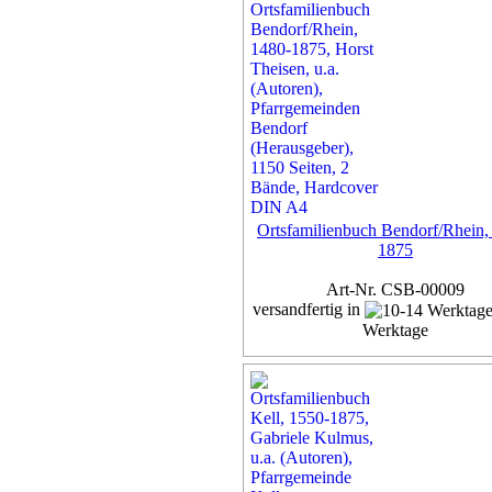
inkl. 7% MwSt,
zzgl. Versan
Details...
Ortsfamilienbuch Bendorf/Rhein,
1875
Art-Nr. CSB-00009
versandfertig in
Werktage
Exemplar
65,00 €
inkl. 7% MwSt,
zzgl. Versan
Details...