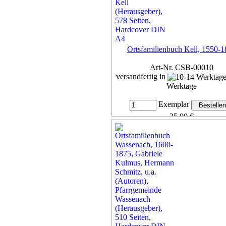
Ortsfamilienbuch Kell, 1550-
Art-Nr. CSB-00010
versandfertig in
Werktage
Exemplar
35,00 €
inkl. 7% MwSt,
zzgl. Versan
Details...