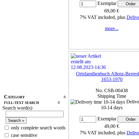
Exemplar
69,00 €
7% VAT included, plus
Deliv
more...
Ortsfamilienbuch Allenz-Berre
1653-1970
No. CSB-00438
Shipping Time
Category
Delive
full-text search
10-14 days
Search word(s)
Exemplar
49,00 €
only complete search words
7% VAT included, plus
Deliv
case sensitive