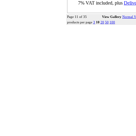
7% VAT included, plus
Deliv
more...
Page 11 of 35
View Gallery
Normal V
products per page
3
10
20
50
100