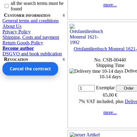
all the search terms must be
more...
found
Customer information
General terms and conditions
About Us
Privacy Policy
Shipping, Costs and payment
Return Goods Policy
Become author
Ortsfamilienbuch Monreal 1621
DSGVO and book publication
Revocation
No. CSB-00440
Shipping Time
Cancel the contract
Delive
10-14 days
Exemplar
65,00 €
7% VAT included, plus
Deliv
more...