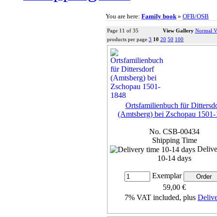
You are here:
Family book
»
OFB/OSB
Page 11 of 35
View Gallery
Normal V
products per page
3
10
20
50
100
Ortsfamilienbuch für Dittersd
(Amtsberg) bei Zschopau 1501
No. CSB-00434
Shipping Time
Delive
10-14 days
Exemplar
59,00 €
7% VAT included, plus
Deliv
more...