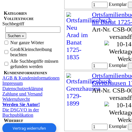
Exemplar
Kategorien
Ortsfamilienb
Volltextsuche
im Banat 1725
Suchbegriff
Art-Nr. CSB-0
versandf
Nur ganze Wörter
Groß/Kleinschreibung
beachten
Werk
Alle Suchbegriffe müssen
Exemplar
gefunden werden
Kundeninformationen
Ortsfamilienbu
AGB & Kundeninformationen
Grenzhausen 1
Impressum
Datenschutzerklärung
Art-Nr. CSB-0
Zahlung und Versand
versandf
Widerrufsrecht
Werden Sie Autor!
Die DSGVO in der
Buchpublikation
Werk
Widerruf
Exemplar
Vertrag widerrufen