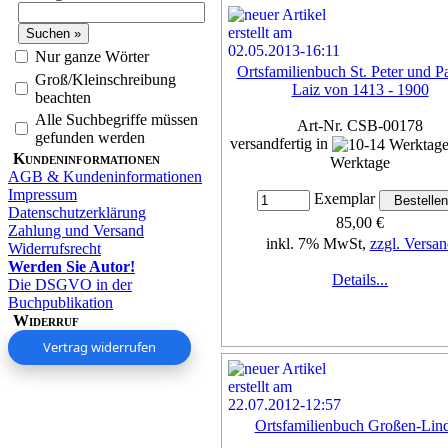
Nur ganze Wörter
Ortsfamilienbuch St. Peter und Pa
Groß/Kleinschreibung
Laiz von 1413 - 1900
beachten
Alle Suchbegriffe müssen
Art-Nr. CSB-00178
gefunden werden
versandfertig in
Kundeninformationen
Werktage
AGB & Kundeninformationen
Impressum
Exemplar
Datenschutzerklärung
85,00 €
Zahlung und Versand
inkl. 7% MwSt,
zzgl. Versan
Widerrufsrecht
Werden Sie Autor!
Details...
Die DSGVO in der
Buchpublikation
Widerruf
Vertrag widerrufen
Ortsfamilienbuch Großen-Lin