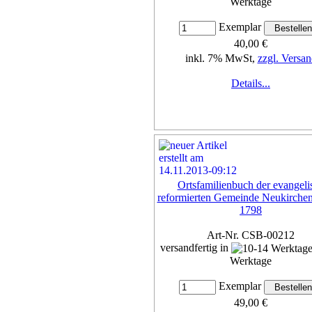
Werktage
Exemplar
40,00 €
inkl. 7% MwSt,
zzgl. Versan
Details...
Ortsfamilienbuch der evangeli
reformierten Gemeinde Neukirchen
1798
Art-Nr. CSB-00212
versandfertig in
Werktage
Exemplar
49,00 €