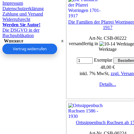
Impressum
Datenschutzerklärung
Zahlung und Versand
Widerrufsrecht
Die Familien der Pfarrei Worringe
Werden Sie Autor!
1917
Die DSGVO in der
Buchpublikation
Art-Nr. CSB-00222
Widerruf
versandfertig in
Vertrag widerrufen
Werktage
Exemplar
48,00 €
inkl. 7% MwSt,
zzgl. Versan
Details...
Ortssippenbuch Ruchsen ab 1
Art-Nr. CSB-00224