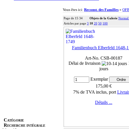
Vous êtes ici:
Reconst. des Familles
»
OF
Page de 15 34
Objets de la Galerie
Normal
Articles par page
3
10
20
50
100
Familienbuch Elberfeld 1648-
Art-No. CSB-00187
Délai de livraison
jours
Exemplar
175,00 €
7% de TVA inclus, port
Livrai
Détails ...
Catégorie
Recherche intégrale