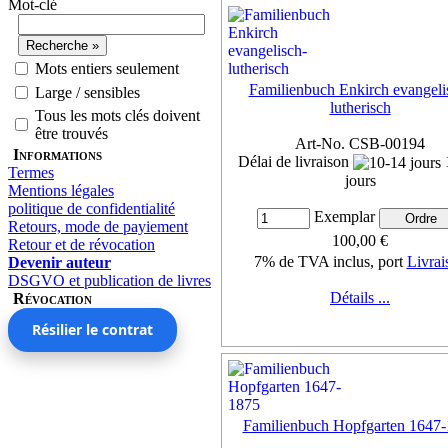
Mot-clé
Mots entiers seulement
Familienbuch Enkirch evangeli
Large / sensibles
lutherisch
Tous les mots clés doivent
être trouvés
Art-No. CSB-00194
Informations
Délai de livraison
Termes
jours
Mentions légales
politique de confidentialité
Exemplar
Retours, mode de payiement
100,00 €
Retour et de révocation
7% de TVA inclus, port
Livrai
Devenir auteur
DSGVO et publication de livres
Détails ...
Révocation
Résilier le contrat
Familienbuch Hopfgarten 1647