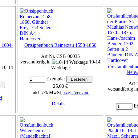
h 1604-
Ortsippenbuch Reinerzau 1558-1860
Art-Nr. CSB-00035
versandfertig in
10-14
Ortsfamilienbuc
10-14
Werktage
Neuwi
Exemplar
Art-
25,00 €
versandfertig i
inkl. 7% MwSt,
zzgl. Versand
d
Details...
Ex
inkl. 7%