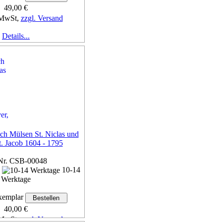
49,00 €
 MwSt,
zzgl. Versand
Details...
ch Mülsen St. Niclas und
. Jacob 1604 - 1795
Nr. CSB-00048
n
10-14
Werktage
emplar
40,00 €
 MwSt,
zzgl. Versand