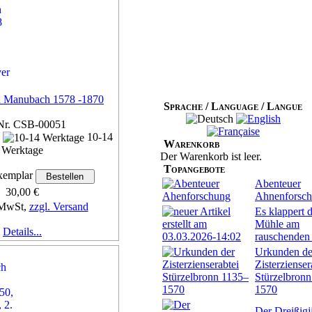
Details...
h Manubach 1578 -1870
Sprache / Language / Langue
Nr. CSB-00051
n
10-14
Warenkorb
Werktage
Der Warenkorb ist leer.
Topangebote
emplar
Abenteuer
30,00 €
Ahnenforsc
 MwSt,
zzgl. Versand
Es klappert d
Mühle am
Details...
rauschenden
Urkunden de
Zisterzienser
Stürzelbron
1570
Der Dreißigj