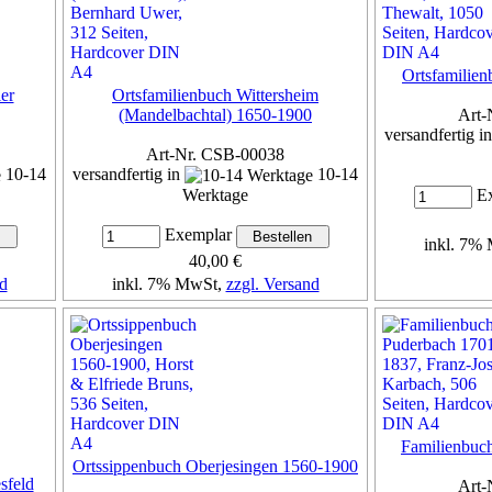
Ortsfamilien
er
Ortsfamilienbuch Wittersheim
(Mandelbachtal) 1650-1900
Art-
versandfertig i
Art-Nr. CSB-00038
10-14
versandfertig in
10-14
Werktage
Ex
Exemplar
inkl. 7%
40,00 €
d
inkl. 7% MwSt,
zzgl. Versand
Details...
Familienbuc
Ortssippenbuch Oberjesingen 1560-1900
sfeld
Art-