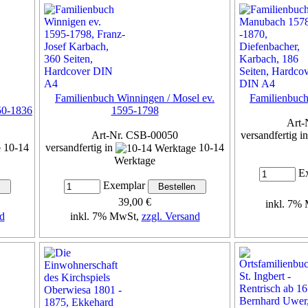
Familienbuch Winningen / Mosel ev.
Familienbuc
650-1836
1595-1798
Art-
Art-Nr. CSB-00050
versandfertig i
10-14
versandfertig in
10-14
Werktage
Ex
Exemplar
39,00 €
inkl. 7%
d
inkl. 7% MwSt,
zzgl. Versand
Details...