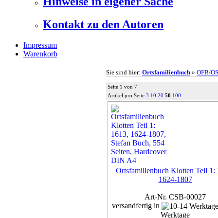
Hinweise in eigener Sache
Kontakt zu den Autoren
Impressum
Warenkorb
Sie sind hier:
Ortsfamilienbuch
»
OFB/O
Seite 1 von 7
Artikel pro Seite
3
10
20
50
100
Ortsfamilienbuch Klotten Teil 1:
1624-1807
Art-Nr. CSB-00027
versandfertig in
Werktage