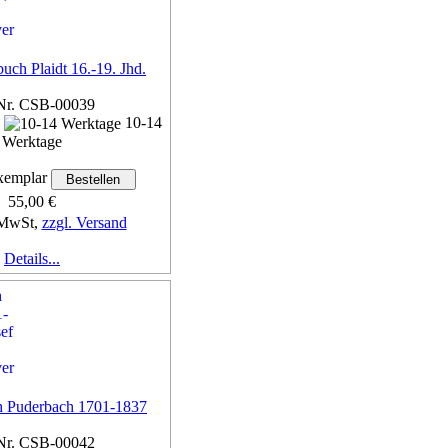
buch Plaidt 16.-19. Jhd.
Nr. CSB-00039
n
10-14
Werktage
emplar
55,00 €
 MwSt,
zzgl. Versand
Details...
h Puderbach 1701-1837
Nr. CSB-00042