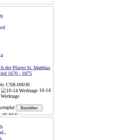
h der Pfarrei St. Matthias
ed 1670 - 1875
Nr. CSB-00036
n
10-14
Werktage
emplar
85,00 €
 MwSt,
zzgl. Versand
Details...