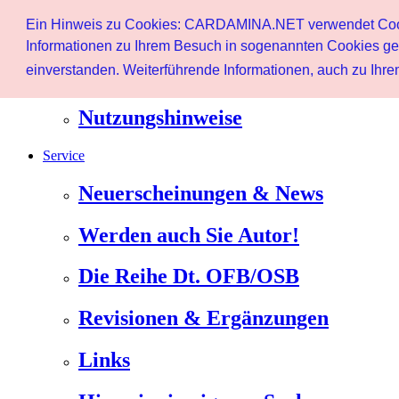
Start
Ein Hinweis zu Cookies: CARDAMINA.NET verwendet Cookie
Benutzer
Informationen zu Ihrem Besuch in sogenannten Cookies ges
einverstanden. Weiterführende Informationen, auch zu Ihrem
Newsletter
Nutzungshinweise
Service
Neuerscheinungen & News
Werden auch Sie Autor!
Die Reihe Dt. OFB/OSB
Revisionen & Ergänzungen
Links