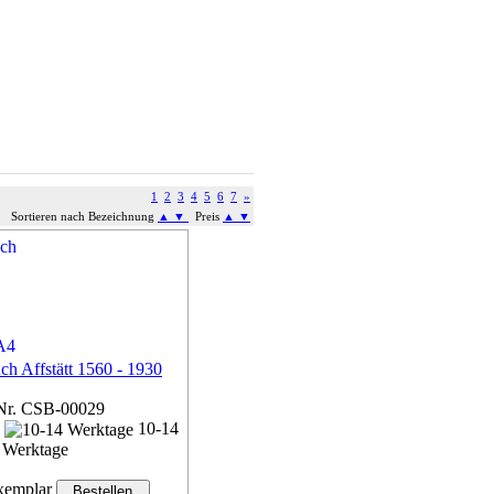
1
2
3
4
5
6
7
»
Sortieren nach Bezeichnung
▲
▼
Preis
▲
▼
ch Affstätt 1560 - 1930
Nr. CSB-00029
n
10-14
Werktage
emplar