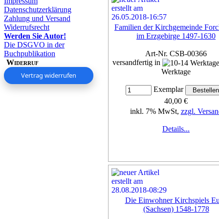
Impressum
Datenschutzerklärung
Zahlung und Versand
Widerrufsrecht
Familien der Kirchgemeinde For
Werden Sie Autor!
im Erzgebirge 1497-1630
Die DSGVO in der
Buchpublikation
Art-Nr. CSB-00366
Widerruf
versandfertig in
Werktage
Vertrag widerrufen
Exemplar
40,00 €
inkl. 7% MwSt,
zzgl. Versan
Details...
Die Einwohner Kirchspiels E
(Sachsen) 1548-1778