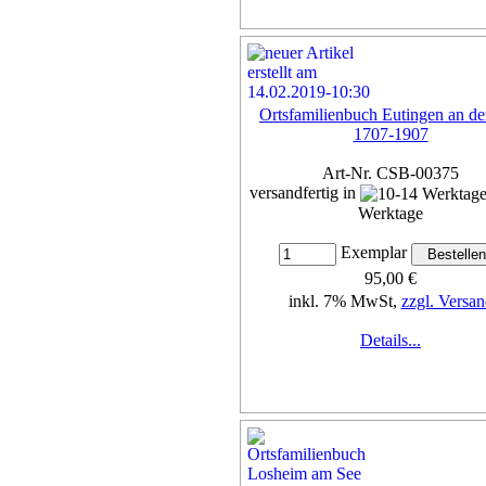
Ortsfamilienbuch Eutingen an de
1707-1907
Art-Nr. CSB-00375
versandfertig in
Werktage
Exemplar
95,00 €
inkl. 7% MwSt,
zzgl. Versan
Details...