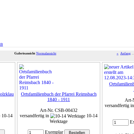
SB
Galerieansicht
Normalansicht
«
Anfang
Ortsfamilien
olzklau
Ortsfamilienbuch der Pfarrei Reimsbach
1840 - 1911
Art-
versandfertig i
Art-Nr. CSB-00432
10-14
versandfertig in
10-14
Werktage
Ex
Exemplar