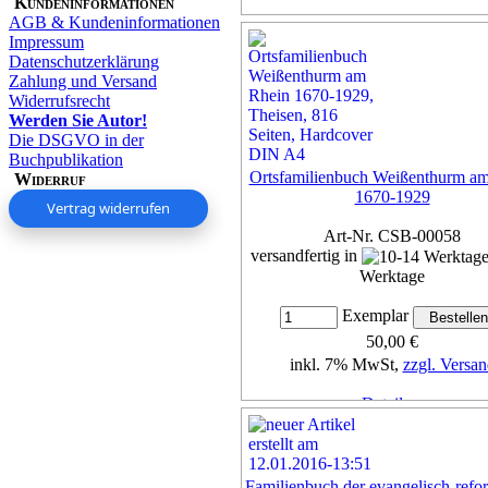
Kundeninformationen
AGB & Kundeninformationen
Impressum
Datenschutzerklärung
Zahlung und Versand
Widerrufsrecht
Werden Sie Autor!
Die DSGVO in der
Buchpublikation
Ortsfamilienbuch Weißenthurm a
Widerruf
1670-1929
Vertrag widerrufen
Art-Nr. CSB-00058
versandfertig in
Werktage
Exemplar
50,00 €
inkl. 7% MwSt,
zzgl. Versan
Details...
Familienbuch der evangelisch-refo