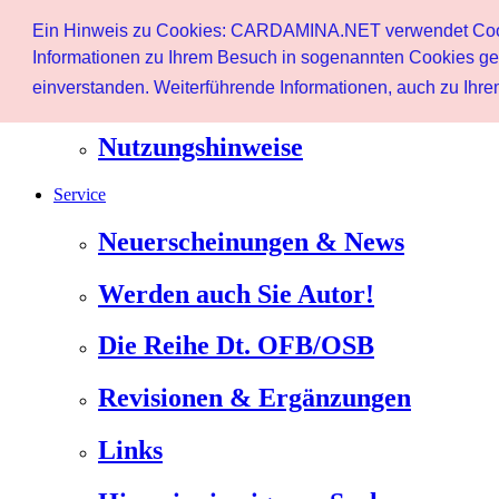
Start
Ein Hinweis zu Cookies: CARDAMINA.NET verwendet Cookie
Benutzer
Informationen zu Ihrem Besuch in sogenannten Cookies ges
einverstanden. Weiterführende Informationen, auch zu Ihrem
Newsletter
Nutzungshinweise
Service
Neuerscheinungen & News
Werden auch Sie Autor!
Die Reihe Dt. OFB/OSB
Revisionen & Ergänzungen
Links