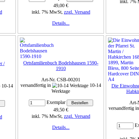
inkl. 7%
49,00 €
d
inkl. 7% MwSt,
zzgl. Versand
Details...
Ortsfamilienbuch Bodelshausen 1590-
r /
1910
Art-Nr. CSB-00201
versandfertig in
10-14
10-14
Die Einwohner
Werktage
Habki
Exemplar
Art-
versandfertig i
49,50 €
inkl. 7% MwSt,
zzgl. Versand
d
Ex
Details...