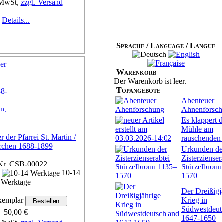
 MwSt,
zzgl. Versand
Details...
Sprache / Language / Langue
Warenkorb
Der Warenkorb ist leer.
Topangebote
Abenteuer
Ahnenforsc
Es klappert d
Mühle am
 der Pfarrei St. Martin /
rauschenden
rchen 1688-1899
Urkunden de
Zisterzienser
Nr. CSB-00022
Stürzelbron
n
10-14
1570
Werktage
Der Dreißigj
Krieg in
emplar
Südwestdeut
50,00 €
1647-1650