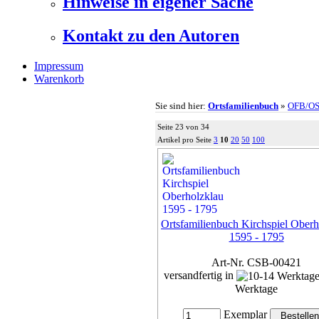
Hinweise in eigener Sache
Kontakt zu den Autoren
Impressum
Warenkorb
Sie sind hier:
Ortsfamilienbuch
»
OFB/O
Seite 23 von 34
Artikel pro Seite
3
10
20
50
100
Ortsfamilienbuch Kirchspiel Oberh
1595 - 1795
Art-Nr. CSB-00421
versandfertig in
Werktage
Exemplar