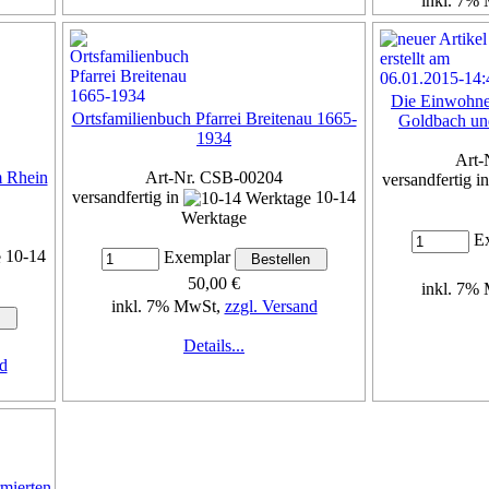
inkl. 7%
Die Einwohne
Ortsfamilienbuch Pfarrei Breitenau 1665-
Goldbach un
1934
Art-
m Rhein
Art-Nr. CSB-00204
versandfertig i
versandfertig in
10-14
Werktage
Ex
10-14
Exemplar
50,00 €
inkl. 7%
inkl. 7% MwSt,
zzgl. Versand
Details...
d
rmierten