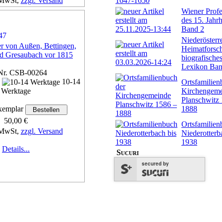
 MwSt,
zzgl. Versand
Wiener Profe
Details...
des 15. Jahr
Band 2
Niederösterr
r von Außen, Bettingen,
Heimatforsch
d Gresaubach vor 1815
biografische
Lexikon Ban
Nr. CSB-00264
n
10-14
Ortsfamilien
Kirchengem
Werktage
Planschwitz
1888
emplar
50,00 €
Ortsfamilien
 MwSt,
zzgl. Versand
Niederotterb
1938
Details...
Sucuri
secured by