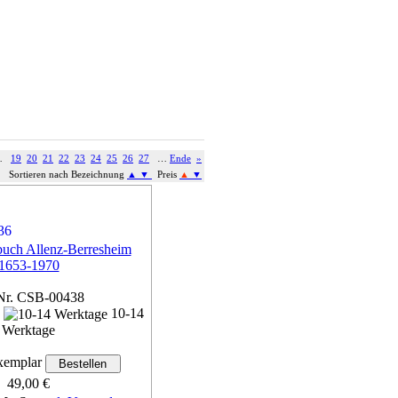
…
19
20
21
22
23
24
25
26
27
…
Ende
»
Sortieren nach Bezeichnung
▲
▼
Preis
▲
▼
buch Allenz-Berresheim
1653-1970
Nr. CSB-00438
n
10-14
Werktage
emplar
49,00 €