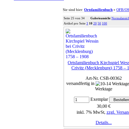
Sie sind hier:
Ortsfamilienbuch
»
OFB/O
Seite 25 von 34
Galerieansicht
Normalansic
Artikel pro Seite
3
10
20
50
100
Ortsfamilienbuch Kirchspiel Wess
Crivitz (Mecklenburg) 1758 – 
Art-Nr. CSB-00362
versandfertig in
Werktage
Exemplar
30,00 €
inkl. 7% MwSt,
zzgl. Versan
Details...