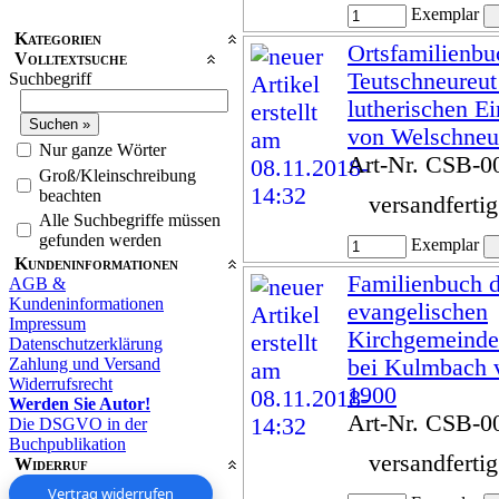
Exemplar
Kategorien
Ortsfamilienbu
Volltextsuche
Teutschneureut
Suchbegriff
lutherischen E
von Welschneur
Nur ganze Wörter
Art-Nr. CSB-0
Groß/Kleinschreibung
beachten
versandferti
Alle Suchbegriffe müssen
gefunden werden
Exemplar
Kundeninformationen
Familienbuch d
AGB &
Kundeninformationen
evangelischen
Impressum
Kirchgemeinde
Datenschutzerklärung
Zahlung und Versand
bei Kulmbach 
Widerrufsrecht
1900
Werden Sie Autor!
Art-Nr. CSB-0
Die DSGVO in der
Buchpublikation
versandferti
Widerruf
Vertrag widerrufen