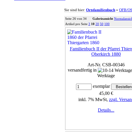
Sie sind hier:
Ortsfamilienbuch
»
OFB/O
Seite 26 von 34
Galerieansicht
Normalansic
Artikel pro Seite
3
10
20
50
100
Familienbuch II der Pfarrei Thier
Oberkirch 1880
Art-Nr. CSB-00346
versandfertig in
Werktage
exemplar
45,00 €
inkl. 7% MwSt,
zzgl. Versan
Details...