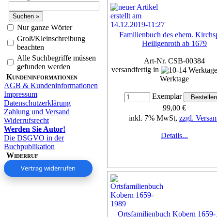
Nur ganze Wörter
Familienbuch des ehem. Kirchsp
Groß/Kleinschreibung
Heiligenroth ab 1679
beachten
Alle Suchbegriffe müssen
Art-Nr. CSB-00384
gefunden werden
versandfertig in
Kundeninformationen
Werktage
AGB & Kundeninformationen
Impressum
Exemplar
Datenschutzerklärung
99,00 €
Zahlung und Versand
inkl. 7% MwSt,
zzgl. Versan
Widerrufsrecht
Werden Sie Autor!
Details...
Die DSGVO in der
Buchpublikation
Widerruf
Vertrag widerrufen
Ortsfamilienbuch Kobern 1659