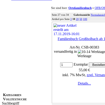
Sie sind hier:
Ortsfamilienbuch
»
OFB/O
Seite 27 von 34
Galerieansicht
Normalansic
Artikel pro Seite
3
10
20
50
100
Familienbuch Großholbach ab 
Art-Nr. CSB-00383
versandfertig in
Werktage
Exemplar
55,00 €
inkl. 7% MwSt,
zzgl. Versan
Details...
Kategorien
Volltextsuche
Suchbegriff