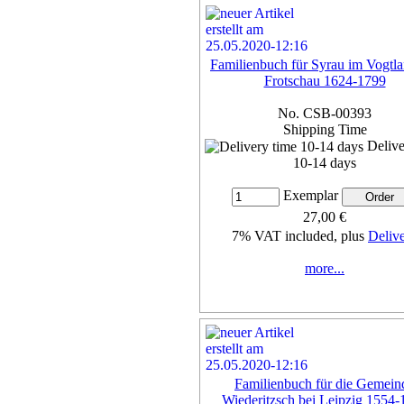
Familienbuch für Syrau im Vogtla
Frotschau 1624-1799
No. CSB-00393
Shipping Time
Delive
10-14 days
Exemplar
27,00 €
7% VAT included, plus
Deliv
more...
Familienbuch für die Gemein
Wiederitzsch bei Leipzig 1554-