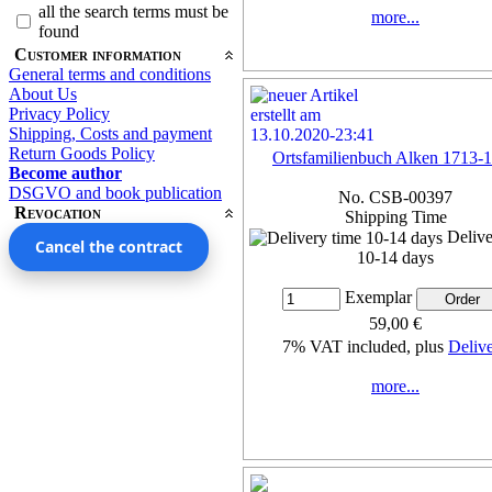
all the search terms must be
more...
found
Customer information
General terms and conditions
About Us
Privacy Policy
Shipping, Costs and payment
Return Goods Policy
Ortsfamilienbuch Alken 1713-
Become author
DSGVO and book publication
No. CSB-00397
Revocation
Shipping Time
Delive
Cancel the contract
10-14 days
Exemplar
59,00 €
7% VAT included, plus
Deliv
more...