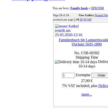
You are here:
Family book
»
OFB/OSB
Page 28 of 34
View Gallery
Normal Vi
products per page
3
10
20
50
100
Familienbuch für Lampertswald
Oschatz 1645-1800
No. CSB-00392
Shipping Time
Delive
10-14 days
Exemplar
27,00 €
7% VAT included, plus
Deliv
more...