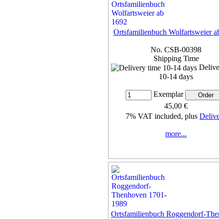
Ortsfamilienbuch Wolfartsweier a
No. CSB-00398
Shipping Time
Delive
10-14 days
Exemplar
45,00 €
7% VAT included, plus
Deliv
more...
Ortsfamilienbuch Roggendorf-Th