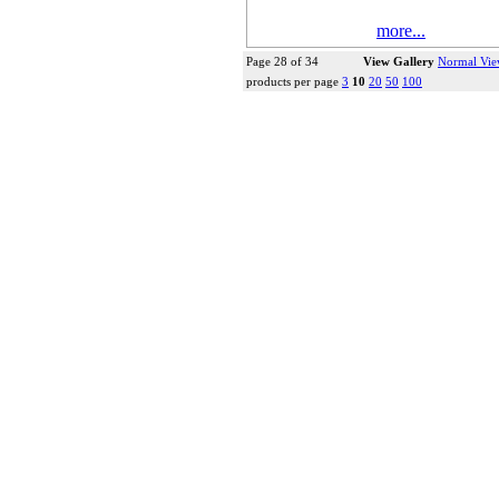
more...
Page 28 of 34
View Gallery
Normal Vi
products per page
3
10
20
50
100