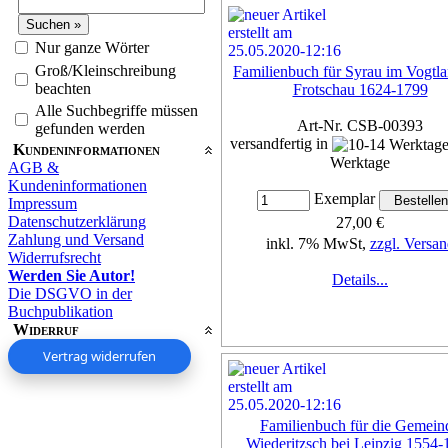
Nur ganze Wörter
Groß/Kleinschreibung
Familienbuch für Syrau im Vogtla
beachten
Frotschau 1624-1799
Alle Suchbegriffe müssen
Art-Nr. CSB-00393
gefunden werden
versandfertig in
Kundeninformationen
Werktage
AGB &
Kundeninformationen
Exemplar
Impressum
Datenschutzerklärung
27,00 €
Zahlung und Versand
inkl. 7% MwSt,
zzgl. Versan
Widerrufsrecht
Werden Sie Autor!
Details...
Die DSGVO in der
Buchpublikation
Widerruf
Vertrag widerrufen
Familienbuch für die Gemein
Wiederitzsch bei Leipzig 1554-