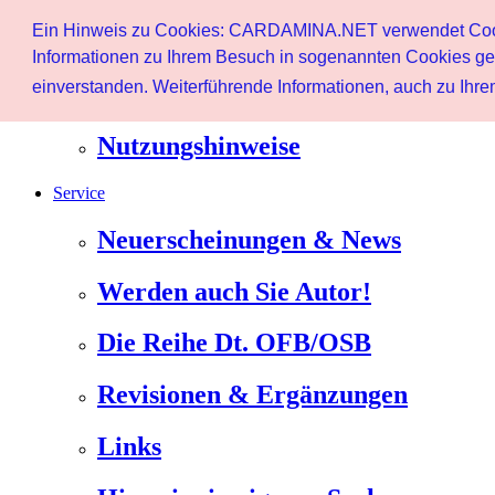
Start
Ein Hinweis zu Cookies: CARDAMINA.NET verwendet Cookie
Benutzer
Informationen zu Ihrem Besuch in sogenannten Cookies ges
einverstanden. Weiterführende Informationen, auch zu Ihrem
Newsletter
Nutzungshinweise
Service
Neuerscheinungen & News
Werden auch Sie Autor!
Die Reihe Dt. OFB/OSB
Revisionen & Ergänzungen
Links