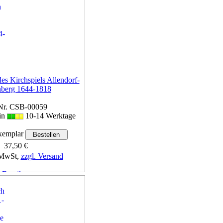
es Kirchspiels Allendorf-
berg 1644-1818
Nr. CSB-00059
 in
10-14 Werktage
emplar
37,50 €
 MwSt,
zzgl. Versand
Details...