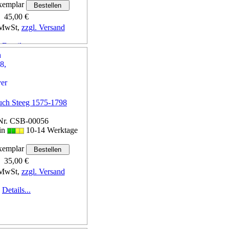
emplar
45,00 €
 MwSt,
zzgl. Versand
Details...
uch Steeg 1575-1798
Nr. CSB-00056
 in
10-14 Werktage
emplar
35,00 €
 MwSt,
zzgl. Versand
Details...