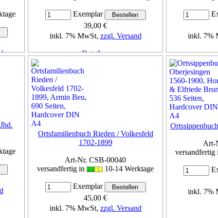
ktage
Exemplar
Ex
39,00 €
inkl. 7% MwSt,
zzgl. Versand
inkl. 7%
d
Details...
 Jhd.
Ortssippenbuc
Ortsfamilienbuch Rieden / Volkesfeld
1702-1899
Art-
ktage
versandfertig
Art-Nr. CSB-00040
versandfertig in
10-14 Werktage
Ex
Exemplar
d
inkl. 7%
45,00 €
inkl. 7% MwSt,
zzgl. Versand