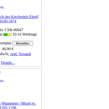
ch des Kirchspiels Elsoff
1630-1874
Nr. CSB-00047
 in
10-14 Werktage
emplar
40,00 €
 MwSt,
zzgl. Versand
Details...
 Winningen / Mosel ev.
1595-1798