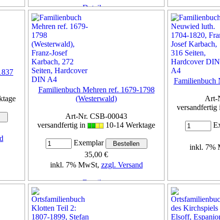
Details...
1837
Familienbuch 
Familienbuch Mehren ref. 1679-1798
ktage
(Westerwald)
Art-
versandfertig
Art-Nr. CSB-00043
versandfertig in
10-14 Werktage
Ex
d
Exemplar
inkl. 7%
35,00 €
inkl. 7% MwSt,
zzgl. Versand
Details...