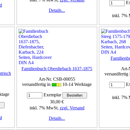
Ex
d
Details...
inkl. 7%
Familienb
Familienbuch Oberdiebach 1637-1875
Art-
ntrisch
versandfertig
Art-Nr. CSB-00055
versandfertig in
10-14 Werktage
Ex
ktage
Exemplar
inkl. 7%
30,00 €
inkl. 7% MwSt,
zzgl. Versand
d
Details...