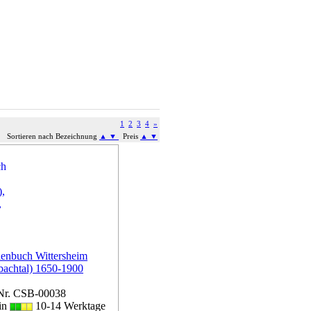
1
2
3
4
»
Sortieren nach Bezeichnung
▲
▼
Preis
▲
▼
ienbuch Wittersheim
bachtal) 1650-1900
Nr. CSB-00038
 in
10-14 Werktage