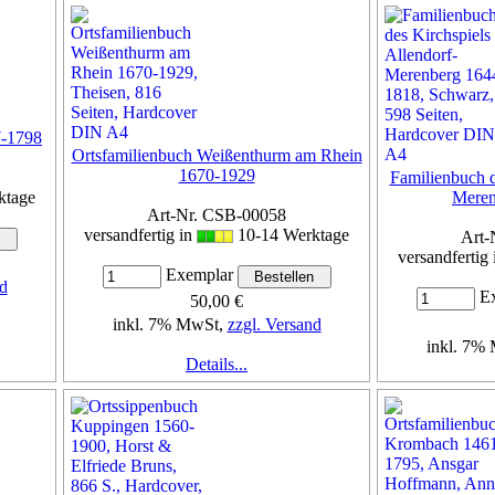
7-1798
Ortsfamilienbuch Weißenthurm am Rhein
1670-1929
Familienbuch d
ktage
Meren
Art-Nr. CSB-00058
versandfertig in
10-14 Werktage
Art-
versandfertig
Exemplar
d
Ex
50,00 €
inkl. 7% MwSt,
zzgl. Versand
inkl. 7%
Details...