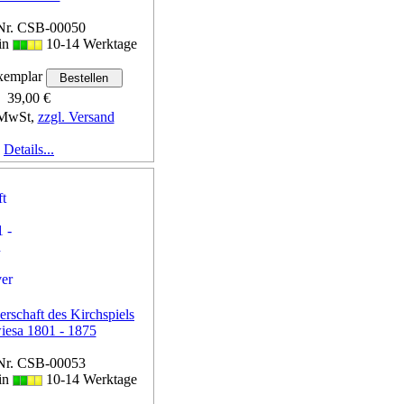
Nr. CSB-00050
 in
10-14 Werktage
emplar
39,00 €
 MwSt,
zzgl. Versand
Details...
rschaft des Kirchspiels
iesa 1801 - 1875
Nr. CSB-00053
 in
10-14 Werktage