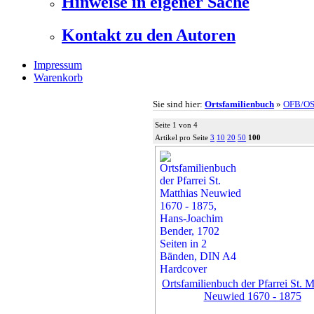
Hinweise in eigener Sache
Kontakt zu den Autoren
Impressum
Warenkorb
Sie sind hier:
Ortsfamilienbuch
»
OFB/O
Seite 1 von 4
Artikel pro Seite
3
10
20
50
100
Ortsfamilienbuch der Pfarrei St. M
Neuwied 1670 - 1875