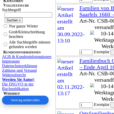
Kategorien
Volltextsuche
Familien von 
Suchbegriff
Saarfels 1660 
Art-Nr. CSB-0
Nur ganze Wörter
versandf
Groß/Kleinschreibung
beachten
Alle Suchbegriffe müssen
Werk
gefunden werden
Exemplar
Kundeninformationen
AGB & Kundeninformationen
Familienbuch G
Impressum
Datenschutzerklärung
– Ende April 1
Zahlung und Versand
Art-Nr. CSB-0
Widerrufsrecht
versandf
Werden Sie Autor!
Die DSGVO in der
Buchpublikation
Widerruf
Werk
Vertrag widerrufen
Exemplar
Ortsfamilienbu