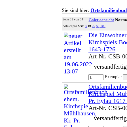
Sie sind hier:
Ortsfamilienbuc
Seite 31 von 34
Galerieansicht
Norma
Artikel pro Seite
3
10
20
50
100
Die Einwohner
Kirchspiels Bo
1643-1726
Art-Nr. CSB-0
versandferti
Exemplar
Ortsfamilienb
Kirchspiel Müh
Pr. Eylau 1617
Art-Nr. CSB-0
versandferti