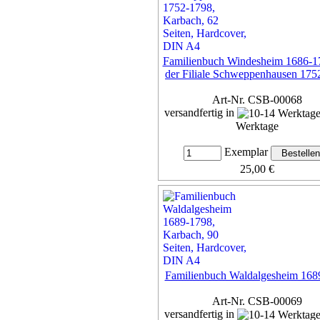
Familienbuch Windesheim 1686-1
der Filiale Schweppenhausen 175
Art-Nr. CSB-00068
versandfertig in
Werktage
Exemplar
25,00 €
inkl. 7% MwSt,
zzgl. Versan
Details...
Familienbuch Waldalgesheim 168
Art-Nr. CSB-00069
versandfertig in