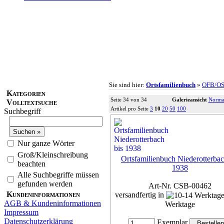
Sie sind hier:
Ortsfamilienbuch
»
OFB/O
Kategorien
Seite 34 von 34
Galerieansicht
Normal
Volltextsuche
Artikel pro Seite
3
10
20
50
100
Suchbegriff
Nur ganze Wörter
Groß/Kleinschreibung
Ortsfamilienbuch Niederotterbac
beachten
1938
Alle Suchbegriffe müssen
gefunden werden
Art-Nr. CSB-00462
Kundeninformationen
versandfertig in
AGB & Kundeninformationen
Werktage
Impressum
Datenschutzerklärung
Exemplar