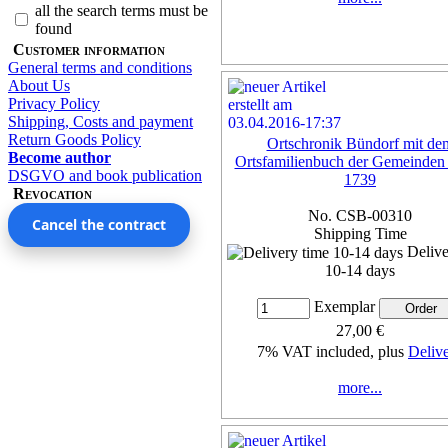
all the search terms must be
found
Customer information
General terms and conditions
About Us
Privacy Policy
Shipping, Costs and payment
Return Goods Policy
Ortschronik Bündorf mit de
Become author
Ortsfamilienbuch der Gemeinden
DSGVO and book publication
1739
Revocation
No. CSB-00310
Cancel the contract
Shipping Time
Delive
10-14 days
Exemplar
27,00 €
7% VAT included, plus
Deliv
more...