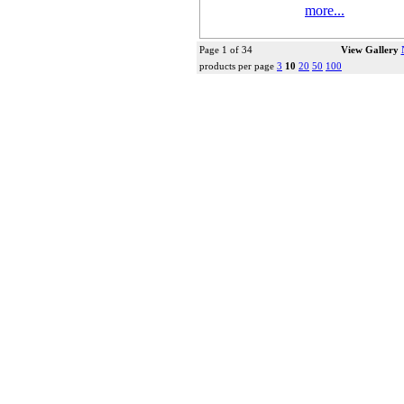
more...
Page 1 of 34
View Gallery
products per page
3
10
20
50
100