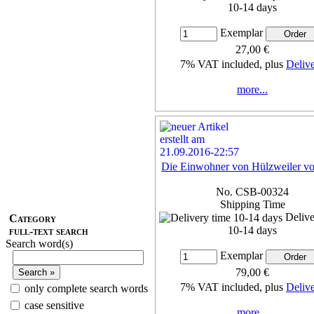
10-14 days
Exemplar
27,00 €
7% VAT included, plus
Deliv
more...
Die Einwohner von Hülzweiler vo
No. CSB-00324
Shipping Time
Delive
Category
10-14 days
full-text search
Search word(s)
Exemplar
79,00 €
7% VAT included, plus
Deliv
only complete search words
case sensitive
more...