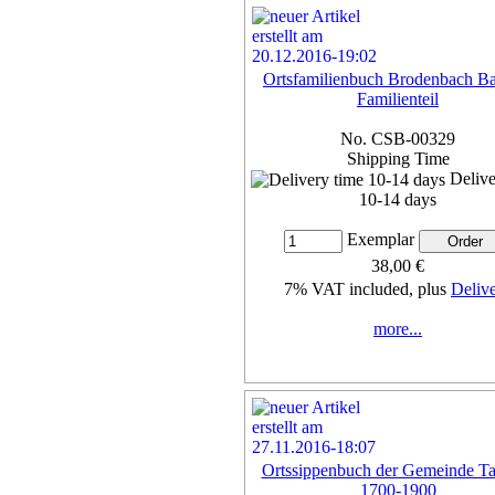
Ortsfamilienbuch Brodenbach Ba
Familienteil
No. CSB-00329
Shipping Time
Delive
10-14 days
Exemplar
38,00 €
7% VAT included, plus
Deliv
more...
Ortssippenbuch der Gemeinde T
1700-1900