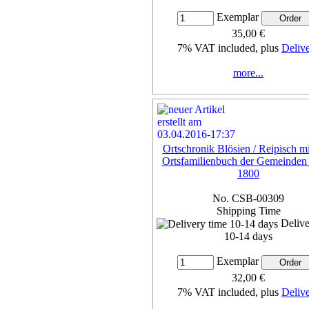
Exemplar
35,00 €
7% VAT included, plus
Deliv
more...
Ortschronik Blösien / Reipisch m
Ortsfamilienbuch der Gemeinden
1800
No. CSB-00309
Shipping Time
Delive
10-14 days
Exemplar
32,00 €
7% VAT included, plus
Deliv