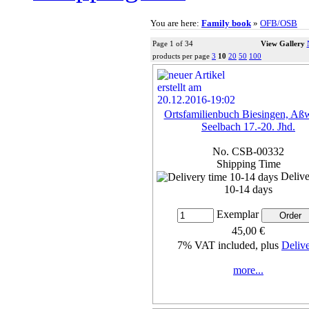
You are here:
Family book
»
OFB/OSB
Page 1 of 34
View Gallery
products per page
3
10
20
50
100
Ortsfamilienbuch Biesingen, Aßw
Seelbach 17.-20. Jhd.
No. CSB-00332
Shipping Time
Delive
10-14 days
Exemplar
45,00 €
7% VAT included, plus
Deliv
more...