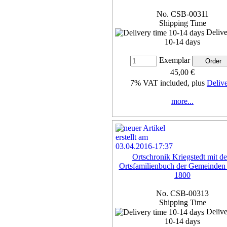
No. CSB-00311
Shipping Time
Delive
10-14 days
Exemplar
45,00 €
7% VAT included, plus
Deliv
more...
Ortschronik Kriegstedt mit d
Ortsfamilienbuch der Gemeinden
1800
No. CSB-00313
Shipping Time
Delive
10-14 days