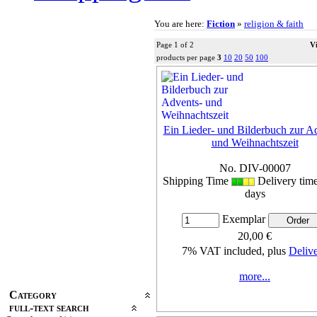
You are here:
Fiction
»
religion & faith
Page 1 of 2
V
products per page
3
10
20
50
100
Ein Lieder- und Bilderbuch zur A
und Weihnachtszeit
No. DIV-00007
Shipping Time
Delivery tim
days
Exemplar
20,00 €
7% VAT included, plus
Deliv
more...
Category
full-text search