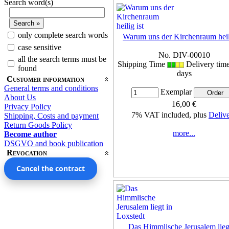
Search word(s)
only complete search words
Warum uns der Kirchenraum heili
case sensitive
No. DIV-00010
all the search terms must be
Shipping Time
Delivery tim
found
days
Customer information
General terms and conditions
Exemplar
About Us
16,00 €
Privacy Policy
7% VAT included, plus
Deliv
Shipping, Costs and payment
Return Goods Policy
more...
Become author
DSGVO and book publication
Revocation
Cancel the contract
Das Himmlische Jerusalem lieg