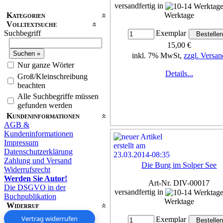
versandfertig in
Kategorien
Werktage
Volltextsuche
Suchbegriff
Exemplar
15,00 €
inkl. 7% MwSt,
zzgl. Versan
Nur ganze Wörter
Details...
Groß/Kleinschreibung
beachten
Alle Suchbegriffe müssen
gefunden werden
Kundeninformationen
AGB &
Kundeninformationen
Impressum
Datenschutzerklärung
Zahlung und Versand
Die Burg im Solper See
Widerrufsrecht
Werden Sie Autor!
Art-Nr. DIV-00017
Die DSGVO in der
versandfertig in
Buchpublikation
Werktage
Widerruf
Vertrag widerrufen
Exemplar