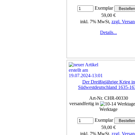
Exemplar
59,00 €
inkl. 7% MwSt,
zzgl. Versan
Details...
Der Dreißigjährige Krieg in
Südwestdeutschland 1635-16
Art-Nr. CHR-00330
versandfertig in
Werktage
Exemplar
59,00 €
inkl. 7% MwSt,
zzgl. Versan