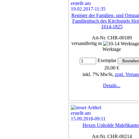
Register der Familien- und Ortsn
Familienbuch des Kirchspiels He
1614-1825
Art-Nr. CHR-00189
versandfertig in
Werktage
Exemplar
20,00 €
inkl. 7% MwSt,
zzgl. Versan
Details...
Hexen Unholde Malefikante
Art-Nr. CHR-00214