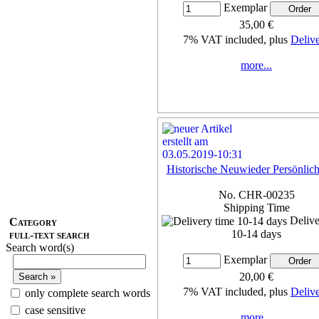
Exemplar
35,00 €
7% VAT included, plus
Deliv
more...
Historische Neuwieder Persönlich
No. CHR-00235
Shipping Time
Delive
Category
10-14 days
full-text search
Search word(s)
Exemplar
20,00 €
7% VAT included, plus
Deliv
only complete search words
case sensitive
more...