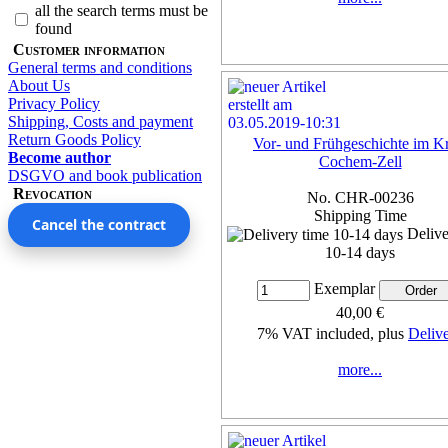
all the search terms must be
found
Customer information
General terms and conditions
About Us
Privacy Policy
Shipping, Costs and payment
Return Goods Policy
Vor- und Frühgeschichte im Kr
Become author
Cochem-Zell
DSGVO and book publication
Revocation
No. CHR-00236
Shipping Time
Cancel the contract
Delive
10-14 days
Exemplar
40,00 €
7% VAT included, plus
Deliv
more...