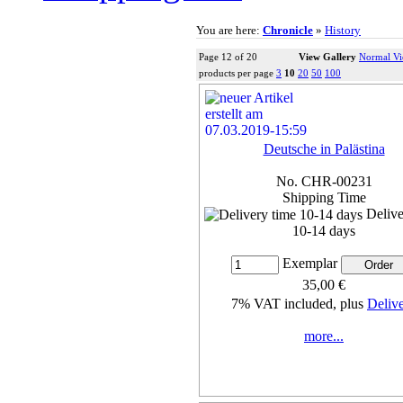
You are here:
Chronicle
»
History
Page 12 of 20
View Gallery
Normal V
products per page
3
10
20
50
100
Deutsche in Palästina
No. CHR-00231
Shipping Time
Delive
10-14 days
Exemplar
35,00 €
7% VAT included, plus
Deliv
more...