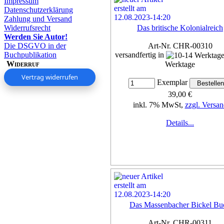
Impressum
Datenschutzerklärung
Zahlung und Versand
Widerrufsrecht
Das britische Kolonialreich
Werden Sie Autor!
Die DSGVO in der
Art-Nr. CHR-00310
Buchpublikation
versandfertig in
Widerruf
Werktage
Vertrag widerrufen
Exemplar
39,00 €
inkl. 7% MwSt,
zzgl. Versan
Details...
Das Massenbacher Bickel Bu
Art-Nr. CHR-00311