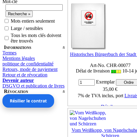
Mot-clé
Mots entiers seulement
Large / sensibles
Tous les mots clés doivent
être trouvés
Informations
Termes
Historisches Bürgerbuch der Stadt 
Mentions légales
politique de confidentialité
Art-No. CHR-00077
Retours, mode de payiement
Délai de livraison
10-14 j
Retour et de révocation
Devenir auteur
Exemplar
DSGVO et publication de livres
35,00 €
Révocation
7% de TVA inclus, port
Livrai
Résilier le contrat
Détails ...
Vom Weißkopp, von Nagelschuh
Schürzen