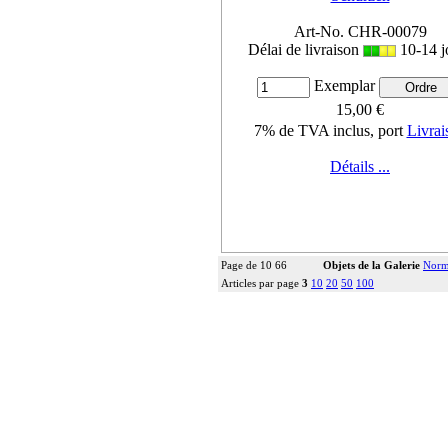
Art-No. CHR-00079
Délai de livraison
10-14 j
Exemplar
15,00 €
7% de TVA inclus, port
Livrai
Détails ...
Page de 10 66
Objets de la Galerie
Norm
Articles par page
3
10
20
50
100