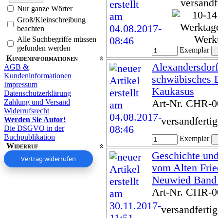
versandf
Nur ganze Wörter
Groß/Kleinschreibung
beachten
Werk
Alle Suchbegriffe müssen
gefunden werden
Exemplar
Kundeninformationen
Alexandersdorf
AGB &
Kundeninformationen
schwäbisches 
Impressum
Kaukasus
Datenschutzerklärung
Zahlung und Versand
Art-Nr. CHR-
Widerrufsrecht
versandferti
Werden Sie Autor!
Die DSGVO in der
Buchpublikation
Exemplar
Widerruf
Geschichte un
Vertrag widerrufen
vom Alten Frie
Neuwied Band
Art-Nr. CHR-
versandferti