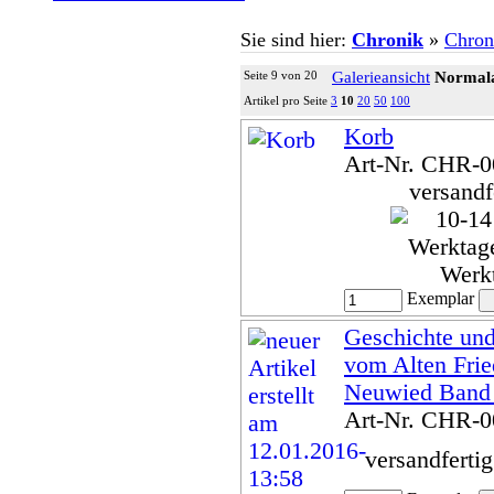
Sie sind hier:
Chronik
»
Chron
Seite 9 von 20
Galerieansicht
Normala
Artikel pro Seite
3
10
20
50
100
Korb
Art-Nr. CHR-
versandf
Werk
Exemplar
Geschichte un
vom Alten Frie
Neuwied Band
Art-Nr. CHR-
versandferti