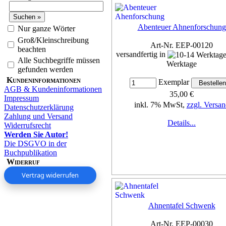
Abenteuer Ahnenforschung
Nur ganze Wörter
Groß/Kleinschreibung
Art-Nr. EEP-00120
beachten
versandfertig in
Alle Suchbegriffe müssen
Werktage
gefunden werden
Kundeninformationen
Exemplar
AGB & Kundeninformationen
35,00 €
Impressum
inkl. 7% MwSt,
zzgl. Versan
Datenschutzerklärung
Zahlung und Versand
Details...
Widerrufsrecht
Werden Sie Autor!
Die DSGVO in der
Buchpublikation
Widerruf
Vertrag widerrufen
Ahnentafel Schwenk
Art-Nr. EEP-00030