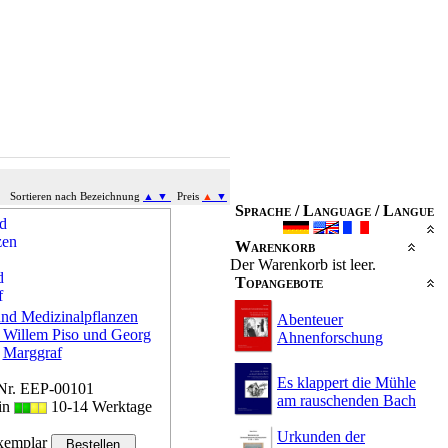
Sortieren nach Bezeichnung
▲
▼
Preis
▲
▼
Sprache / Language / Langue
Warenkorb
Der Warenkorb ist leer.
Topangebote
und Medizinalpflanzen
Abenteuer
i Willem Piso und Georg
Ahnenforschung
Marggraf
Es klappert die Mühle
Nr. EEP-00101
am rauschenden Bach
 in
10-14 Werktage
Urkunden der
emplar