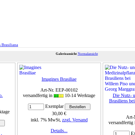
s Brasiliana
Galerieansicht
Normalansicht
Imagines Brasiliae
Art-Nr. EEP-00102
o.
versandfertig in
10-14 Werktage
Die Nutz- 
Brasiliens be
Exemplar
ktage
30,00 €
Art-
inkl. 7% MwSt,
zzgl. Versand
versandfertig
Details...
Ex