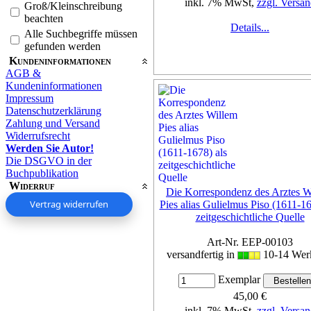
inkl. 7% MwSt,
zzgl. Versan
Groß/Kleinschreibung
beachten
Details...
Alle Suchbegriffe müssen
gefunden werden
Kundeninformationen
AGB &
Kundeninformationen
Impressum
Datenschutzerklärung
Zahlung und Versand
Widerrufsrecht
Werden Sie Autor!
Die DSGVO in der
Buchpublikation
Widerruf
Die Korrespondenz des Arztes W
Vertrag widerrufen
Pies alias Gulielmus Piso (1611-16
zeitgeschichtliche Quelle
Art-Nr. EEP-00103
versandfertig in
10-14 Wer
Exemplar
45,00 €
inkl. 7% MwSt,
zzgl. Versan