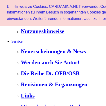
Start
Ein Hinweis zu Cookies: CARDAMINA.NET verwendet Cookie
Benutzer
Informationen zu Ihrem Besuch in sogenannten Cookies ges
einverstanden. Weiterführende Informationen, auch zu Ihrem
Newsletter
Nutzungshinweise
Service
Neuerscheinungen & News
Werden auch Sie Autor!
Die Reihe Dt. OFB/OSB
Revisionen & Ergänzungen
Links