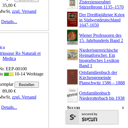
Zisterzienserabtei
35,00 €
Stürzelbronn 1135–1570
 MwSt,
zzgl. Versand
Der Dreißigjährige Krieg
in Südwestdeutschland
Details...
1647-1650
Wiener Professoren des
15. Jahrhunderts Band 2
Niederösterreichische
riusque Re Naturali et
Heimatforscher. Ein
Medica
biografisches Lexikon
Band 1
Nr. EEP-00100
Ortsfamilienbuch der
 in
10-14 Werktage
Kirchengemeinde
Planschwitz 1586 – 1888
emplar
89,00 €
Ortsfamilienbuch
 MwSt,
zzgl. Versand
Niederotterbach bis 1938
Details...
Sucuri
secured by