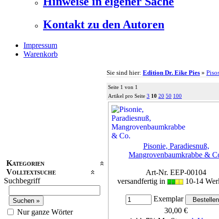
Hinweise in eigener Sache
Kontakt zu den Autoren
Impressum
Warenkorb
Sie sind hier:
Edition Dr. Eike Pies
»
Piso
Seite 1 von 1
Artikel pro Seite
3
10
20
50
100
Pisonie, Paradiesnuß,
Mangrovenbaumkrabbe & C
Kategorien
Volltextsuche
Art-Nr. EEP-00104
Suchbegriff
versandfertig in
10-14 Wer
Exemplar
30,00 €
Nur ganze Wörter