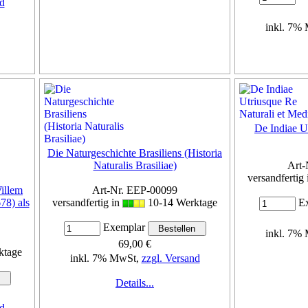
d
inkl. 7%
De Indiae Ut
Die Naturgeschichte Brasiliens (Historia
Naturalis Brasiliae)
Art-
versandfertig
illem
Art-Nr. EEP-00099
78) als
versandfertig in
10-14 Werktage
Ex
Exemplar
inkl. 7%
69,00 €
ktage
inkl. 7% MwSt,
zzgl. Versand
Details...
d