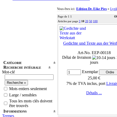
Vous êtes ici:
Edition Dr. Eike Pies
»
Lyri
Page de 1 1
Ob
Articles par page
3
10
20
50
100
Gedichte und Texte aus der Werk
Art-No. EEP-00118
Délai de livraison
jours
Catégorie
Recherche intégrale
Exemplar
Mot-clé
25,00 €
7% de TVA inclus, port
Livrai
Mots entiers seulement
Détails ...
Large / sensibles
Tous les mots clés doivent
être trouvés
Informations
Termes