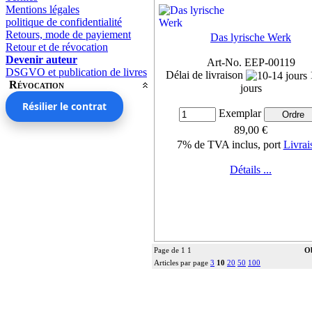
Mentions légales
politique de confidentialité
Retours, mode de payiement
Das lyrische Werk
Retour et de révocation
Devenir auteur
Art-No. EEP-00119
DSGVO et publication de livres
Délai de livraison
Révocation
jours
Résilier le contrat
Exemplar
89,00 €
7% de TVA inclus, port
Livrai
Détails ...
Page de 1 1
Ob
Articles par page
3
10
20
50
100