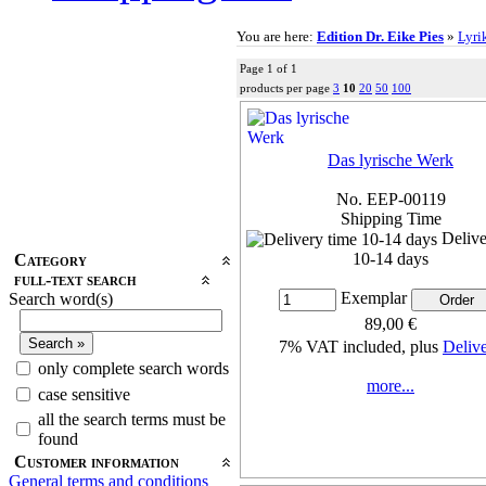
You are here:
Edition Dr. Eike Pies
»
Lyri
Page 1 of 1
products per page
3
10
20
50
100
Das lyrische Werk
No. EEP-00119
Shipping Time
Delive
10-14 days
Category
full-text search
Exemplar
Search word(s)
89,00 €
7% VAT included, plus
Deliv
only complete search words
more...
case sensitive
all the search terms must be
found
Customer information
General terms and conditions