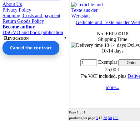
About Us
Privacy Policy
Shipping, Costs and payment
Return Goods Policy
Gedichte und Texte aus der Werk
Become author
DSGVO and book publication
No. EEP-00118
Revocation
Shipping Time
Delive
Cancel the contract
10-14 days
Exemplar
25,00 €
7% VAT included, plus
Deliv
more...
Page 1 of 1
products per page
3
10
20
50
100