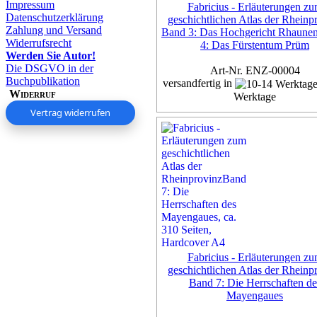
Impressum
Fabricius - Erläuterungen z
Datenschutzerklärung
geschichtlichen Atlas der Rheinp
Zahlung und Versand
Band 3: Das Hochgericht Rhaune
Widerrufsrecht
4: Das Fürstentum Prüm
Werden Sie Autor!
Die DSGVO in der
Art-Nr. ENZ-00004
Buchpublikation
versandfertig in
Widerruf
Werktage
Vertrag widerrufen
Exemplar
35,00 €
inkl. 7% MwSt,
zzgl. Versan
Details...
Fabricius - Erläuterungen z
geschichtlichen Atlas der Rheinp
Band 7: Die Herrschaften de
Mayengaues