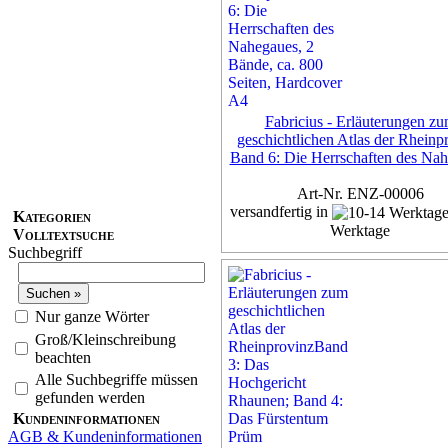
Fabricius - Erläuterungen z
geschichtlichen Atlas der Rheinp
Band 6: Die Herrschaften des Na
Art-Nr. ENZ-00006
versandfertig in
Kategorien
Werktage
Volltextsuche
Suchbegriff
Exemplar
50,00 €
inkl. 7% MwSt,
zzgl. Versan
Nur ganze Wörter
Groß/Kleinschreibung
Details...
beachten
Alle Suchbegriffe müssen
gefunden werden
Kundeninformationen
AGB & Kundeninformationen