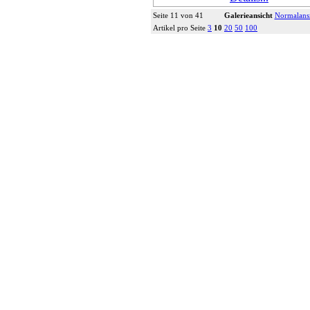
Seite 11 von 41
Galerieansicht
Normalans
Artikel pro Seite
3
10
20
50
100