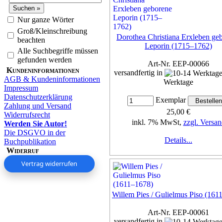
Nur ganze Wörter
Groß/Kleinschreibung
Dorothea Christiana Erxleben ge
beachten
Leporin (1715–1762)
Alle Suchbegriffe müssen
gefunden werden
Art-Nr. EEP-00066
Kundeninformationen
versandfertig in
AGB & Kundeninformationen
Werktage
Impressum
Datenschutzerklärung
Exemplar
Zahlung und Versand
25,00 €
Widerrufsrecht
inkl. 7% MwSt,
zzgl. Versan
Werden Sie Autor!
Die DSGVO in der
Details...
Buchpublikation
Widerruf
Vertrag widerrufen
Willem Pies / Gulielmus Piso (161
Art-Nr. EEP-00061
versandfertig in