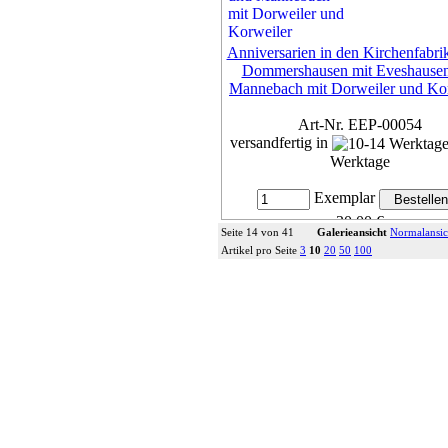
Anniversarien in den Kirchenfabri
Dommershausen mit Eveshause
Mannebach mit Dorweiler und Ko
Art-Nr. EEP-00054
versandfertig in
Werktage
Exemplar
30,00 €
Seite 14 von 41
Galerieansicht
Normalansic
inkl. 7% MwSt,
zzgl. Versan
Artikel pro Seite
3
10
20
50
100
Details...