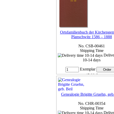
Ortsfamilienbuch der Kirchenge
Planschwitz 1586 – 1888
No. CSB-00461
Shipping Time
Delive
10-14 days
Exemplar
45,00 €
7% VAT included, plus
Deliv
more...
Genealogie Brigitte Gruehn, geb.
No. CHR-00354
Shipping Time
Delive