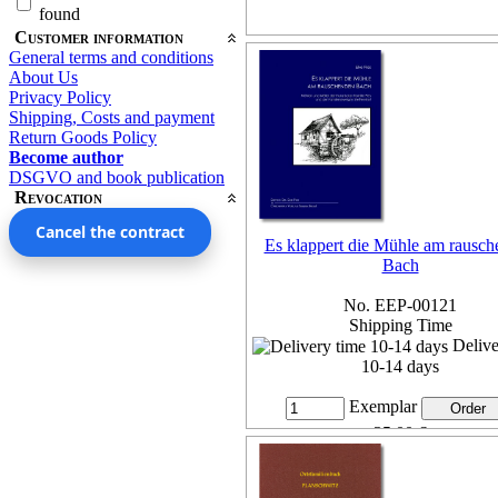
found
Customer information
General terms and conditions
About Us
Privacy Policy
Shipping, Costs and payment
Return Goods Policy
Become author
DSGVO and book publication
Revocation
Cancel the contract
Es klappert die Mühle am rausc
Bach
No. EEP-00121
Shipping Time
Delive
10-14 days
Exemplar
35,00 €
7% VAT included, plus
Deliv
more...