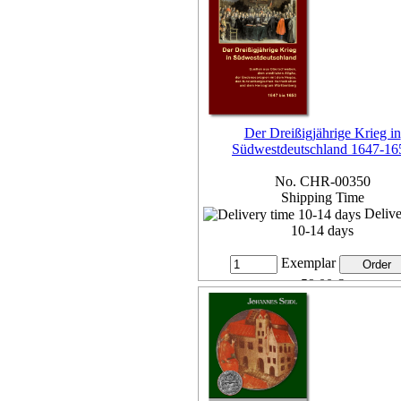
more...
Der Dreißigjährige Krieg in
Südwestdeutschland 1647-16
No. CHR-00350
Shipping Time
Delive
10-14 days
Exemplar
59,00 €
7% VAT included, plus
Deliv
more...