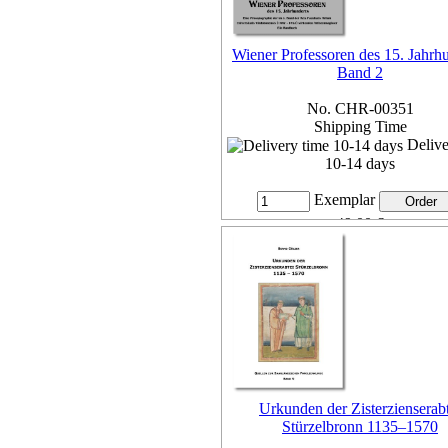
Wiener Professoren des 15. Jahrh
Band 2
No. CHR-00351
Shipping Time
Delive
10-14 days
Exemplar
49,00 €
7% VAT included, plus
Deliv
more...
Urkunden der Zisterzienserabt
Stürzelbronn 1135–1570