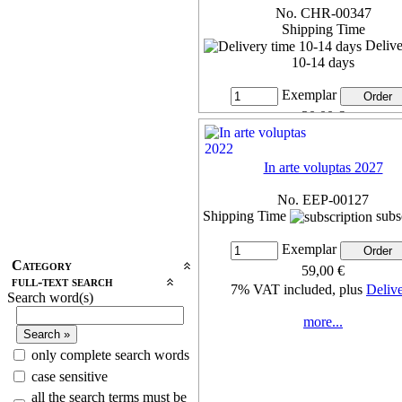
No. CHR-00347
Shipping Time
Delive
10-14 days
Exemplar
30,00 €
7% VAT included, plus
Deliv
In arte voluptas 2027
more...
No. EEP-00127
Shipping Time
subs
Exemplar
Category
59,00 €
full-text search
7% VAT included, plus
Deliv
Search word(s)
more...
only complete search words
case sensitive
all the search terms must be