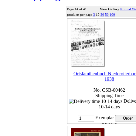
Page 14 of 41
View Gallery
Normal Vi
products per page
3
10
20
50
100
Ortsfamilienbuch Niederotterbac
1938
No. CSB-00462
Shipping Time
Delive
10-14 days
Exemplar
35,00 €
7% VAT included, plus
Deliv