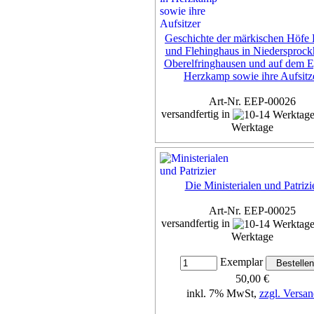
Geschichte der märkischen Höfe 
und Flehinghaus in Niedersprock
Oberelfringhausen und auf dem E
Herzkamp sowie ihre Aufsitz
Art-Nr. EEP-00026
versandfertig in
Werktage
Exemplar
50,00 €
inkl. 7% MwSt,
zzgl. Versan
Die Ministerialen und Patrizi
Details...
Art-Nr. EEP-00025
versandfertig in
Werktage
Exemplar
50,00 €
inkl. 7% MwSt,
zzgl. Versan