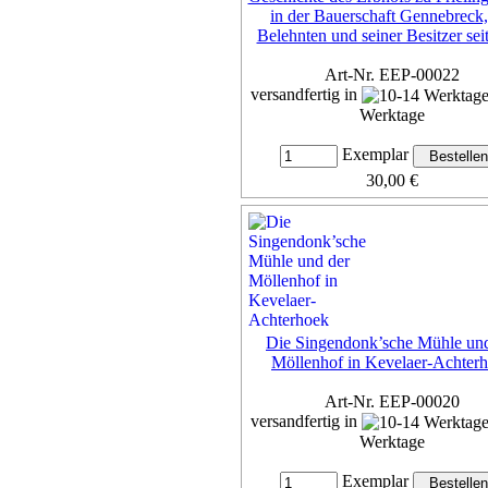
in der Bauerschaft Gennebreck,
Belehnten und seiner Besitzer sei
Art-Nr. EEP-00022
versandfertig in
Werktage
Exemplar
30,00 €
inkl. 7% MwSt,
zzgl. Versan
Details...
Die Singendonk’sche Mühle und
Möllenhof in Kevelaer-Achter
Art-Nr. EEP-00020
versandfertig in
Werktage
Exemplar