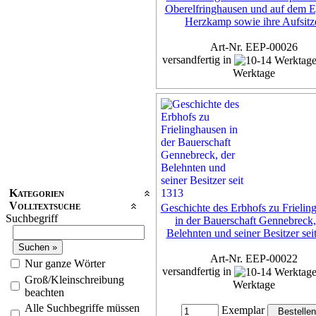
Oberelfringhausen und auf dem E
Herzkamp sowie ihre Aufsitz
Art-Nr. EEP-00026
versandfertig in
Werktage
Exemplar
50,00 €
inkl. 7% MwSt,
zzgl. Versan
Details...
Kategorien
Volltextsuche
Geschichte des Erbhofs zu Frielin
Suchbegriff
in der Bauerschaft Gennebreck,
Belehnten und seiner Besitzer sei
Art-Nr. EEP-00022
Nur ganze Wörter
versandfertig in
Groß/Kleinschreibung
Werktage
beachten
Alle Suchbegriffe müssen
Exemplar