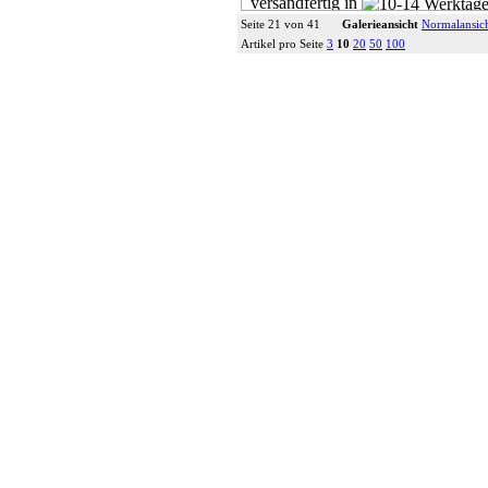
versandfertig in
Werktage
Seite 21 von 41
Galerieansicht
Normalansic
Artikel pro Seite
3
10
20
50
100
Exemplar
79,00 €
inkl. 7% MwSt,
zzgl. Versan
Details...