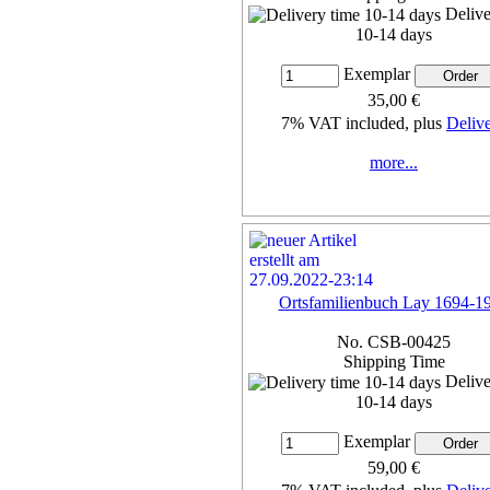
Delive
10-14 days
Exemplar
35,00 €
7% VAT included, plus
Deliv
more...
Ortsfamilienbuch Lay 1694-1
No. CSB-00425
Shipping Time
Delive
10-14 days
Exemplar
59,00 €