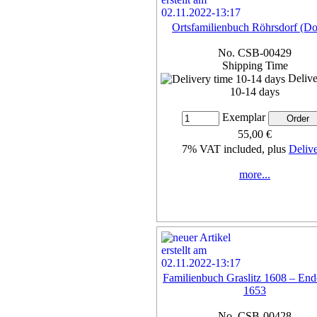
Ortsfamilienbuch Röhrsdorf (D
No. CSB-00429
Shipping Time
Delive
10-14 days
Exemplar
55,00 €
7% VAT included, plus
Deliv
more...
Familienbuch Graslitz 1608 – End
1653
No. CSB-00428