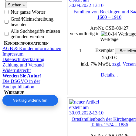
Familien von Beckingen und Saa
Nur ganze Wörter
1660 – 1910
Groß/Kleinschreibung
beachten
Art-Nr. CSB-00427
Alle Suchbegriffe müssen
versandfertig in
gefunden werden
Werktage
Kundeninformationen
AGB & Kundeninformationen
Exemplar
Impressum
55,00 €
Datenschutzerklärung
inkl. 7% MwSt,
zzgl. Versan
Zahlung und Versand
Widerrufsrecht
Details...
Werden Sie Autor!
Die DSGVO in der
Buchpublikation
Widerruf
Vertrag widerrufen
Ortsfamilienbuch der Kirchenge
Taltitz 1574 – 1886
Art-Nr. CSB-00426