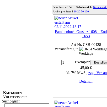
Seite 74 von 134
Galerieansicht
Normalansic
Artikel pro Seite
3
10
20
50
100
Familienbuch Graslitz 1608 – End
1653
Art-Nr. CSB-00428
versandfertig in
Werktage
Exemplar
45,00 €
inkl. 7% MwSt,
zzgl. Versan
Details...
Kategorien
Volltextsuche
Suchbegriff