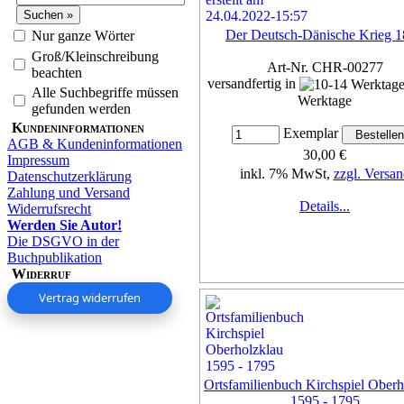
Der Deutsch-Dänische Krieg 
Nur ganze Wörter
Groß/Kleinschreibung
Art-Nr. CHR-00277
beachten
versandfertig in
Alle Suchbegriffe müssen
Werktage
gefunden werden
Kundeninformationen
Exemplar
AGB & Kundeninformationen
30,00 €
Impressum
inkl. 7% MwSt,
zzgl. Versan
Datenschutzerklärung
Zahlung und Versand
Details...
Widerrufsrecht
Werden Sie Autor!
Die DSGVO in der
Buchpublikation
Widerruf
Vertrag widerrufen
Ortsfamilienbuch Kirchspiel Oberh
1595 - 1795