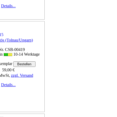
Details...
tös (Tolnau/Ungarn)
Nr. CSB-00419
 in
10-14 Werktage
emplar
59,00 €
 MwSt,
zzgl. Versand
Details...