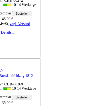
Nr. CHR-00272
 in
10-14 Werktage
emplar
45,00 €
 MwSt,
zzgl. Versand
Details...
Russlandfeldzug 1812
Nr. CHR-00269
 in
10-14 Werktage
emplar
35,00 €