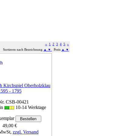
«
1
2
3
4
5
»
Sortieren nach Bezeichnung
▲
▼
Preis
▲
▼
h Kirchspiel Oberholzklau
1595 - 1795
Nr. CSB-00421
 in
10-14 Werktage
emplar
49,00 €
 MwSt,
zzgl. Versand