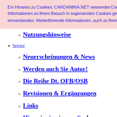
Start
Ein Hinweis zu Cookies: CARDAMINA.NET verwendet Cookie
Benutzer
Informationen zu Ihrem Besuch in sogenannten Cookies ges
einverstanden. Weiterführende Informationen, auch zu Ihrem
Newsletter
Nutzungshinweise
Service
Neuerscheinungen & News
Werden auch Sie Autor!
Die Reihe Dt. OFB/OSB
Revisionen & Ergänzungen
Links