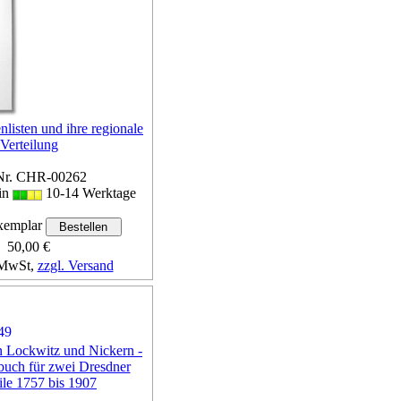
listen und ihre regionale
Verteilung
Nr. CHR-00262
 in
10-14 Werktage
emplar
50,00 €
 MwSt,
zzgl. Versand
Details...
n Lockwitz und Nickern -
buch für zwei Dresdner
eile 1757 bis 1907