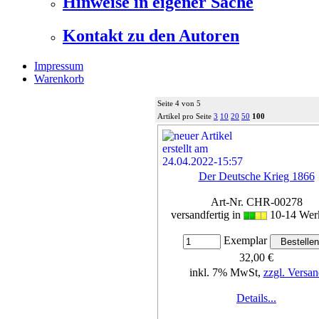
Hinweise in eigener Sache
Kontakt zu den Autoren
Impressum
Warenkorb
Seite 4 von 5
Artikel pro Seite
3
10
20
50
100
Der Deutsche Krieg 1866
Art-Nr. CHR-00278
versandfertig in
10-14 Wer
Exemplar
32,00 €
inkl. 7% MwSt,
zzgl. Versan
Details...