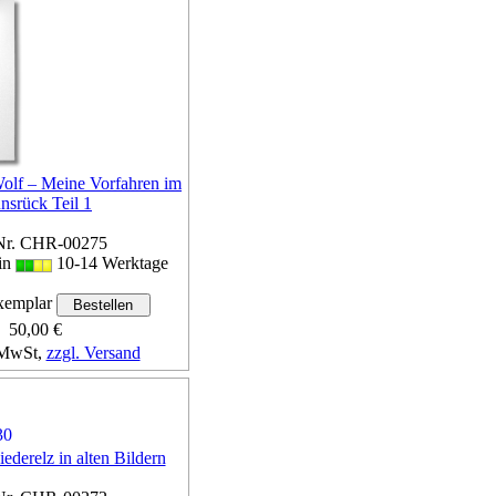
olf – Meine Vorfahren im
nsrück Teil 1
Nr. CHR-00275
 in
10-14 Werktage
emplar
50,00 €
 MwSt,
zzgl. Versand
Details...
ederelz in alten Bildern