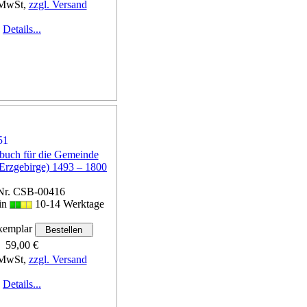
 MwSt,
zzgl. Versand
Details...
nbuch für die Gemeinde
Erzgebirge) 1493 – 1800
Nr. CSB-00416
 in
10-14 Werktage
emplar
59,00 €
 MwSt,
zzgl. Versand
Details...