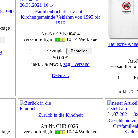
76-1990
Familienbuch der ev.-luth.
Kirchengemeinde Veitlahm von 1595 bis
1910
ktage
Art-Nr. CSB-00414
versandfertig in
10-14 Werktage
Deutsche Ahnen
Exemplar
d
50,00 €
Art-
inkl. 7% MwSt,
zzgl. Versand
versandfertig
Details...
Ex
inkl. 7%
Zurück in die Kindheit
Geschichte vo
Art-Nr. CHR-00261
Ortsfamilien
ktage
versandfertig in
10-14 Werktage
Stadtt