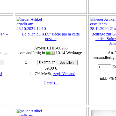
914 –
Le bilan du XIX° siècle par la carte
Beiträge zur G
postale
in den Solms
Jahr
Art-Nr. CHR-00265
ktage
versandfertig in
10-14 Werktage
Art-
versandfertig
Exemplar
Ex
59,00 €
d
inkl. 7% MwSt,
zzgl. Versand
inkl. 7%
Details...