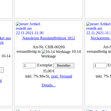
er aus
Napoleons Russlandfeldzug 1812
Neckarrems 
ich
Art-Nr. CHR-00269
Art-
versandfertig in
10-14
versandfertig i
10-14
Werktage
Exemplar
Ex
35,00 €
inkl. 7% MwSt,
zzgl. Versand
inkl. 7%
d
Details...