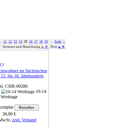
…
21
22
23
24
25
26
27
28
29
…
Ende
»
Sortieren nach Bezeichnung
▲
▼
Preis
▲
▼
inwohner im Sächsischen
 15. bis 18. Jahrhunderts
Nr. CHR-00286
n
10-14
Werktage
emplar
36,00 €
 MwSt,
zzgl. Versand