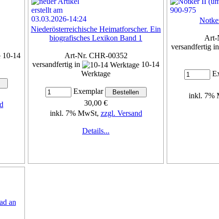
Notke
Niederösterreichische Heimatforscher. Ein
biografisches Lexikon Band 1
Art-
versandfertig i
10-14
Art-Nr. CHR-00352
versandfertig in
10-14
Werktage
Ex
Exemplar
inkl. 7%
30,00 €
d
inkl. 7% MwSt,
zzgl. Versand
Details...
ad an