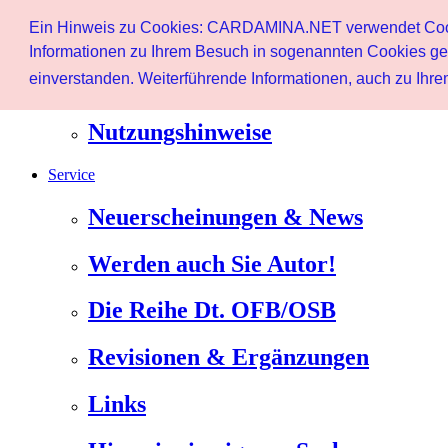
Start
Ein Hinweis zu Cookies: CARDAMINA.NET verwendet Cookie
Benutzer
Informationen zu Ihrem Besuch in sogenannten Cookies ges
einverstanden. Weiterführende Informationen, auch zu Ihrem
Newsletter
Nutzungshinweise
Service
Neuerscheinungen & News
Werden auch Sie Autor!
Die Reihe Dt. OFB/OSB
Revisionen & Ergänzungen
Links