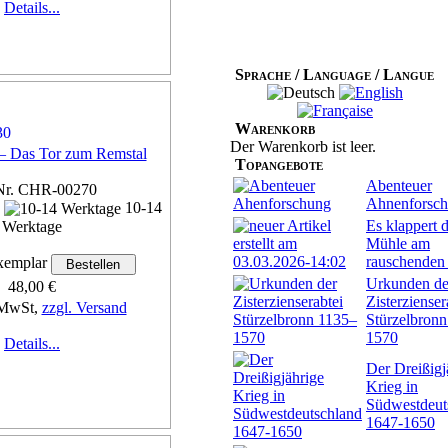
Details...
Sprache / Language / Langue
Warenkorb
Der Warenkorb ist leer.
– Das Tor zum Remstal
Topangebote
Abenteuer
Nr. CHR-00270
Ahnenforsc
n
10-14
Es klappert d
Werktage
Mühle am
rauschenden
emplar
Urkunden de
48,00 €
Zisterzienser
 MwSt,
zzgl. Versand
Stürzelbron
1570
Details...
Der Dreißigj
Krieg in
Südwestdeut
1647-1650