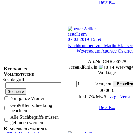
Details...
Nachkommen von Martin Klauseck
Weyregg am Attersee Österre
Art-Nr. CHR-00228
versandfertig in
Kategorien
Werktage
Volltextsuche
Suchbegriff
Exemplar
20,00 €
inkl. 7% MwSt,
zzgl. Versan
Nur ganze Wörter
Groß/Kleinschreibung
Details...
beachten
Alle Suchbegriffe müssen
gefunden werden
Kundeninformationen