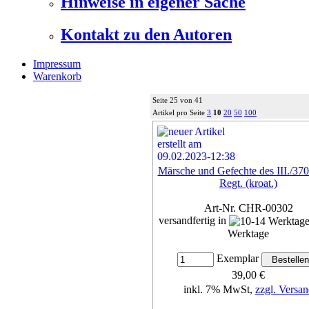
Hinweise in eigener Sache
Kontakt zu den Autoren
Impressum
Warenkorb
Seite 25 von 41
Artikel pro Seite
3
10
20
50
100
Märsche und Gefechte des III./370
Regt. (kroat.)
Art-Nr. CHR-00302
versandfertig in
Werktage
Exemplar
39,00 €
inkl. 7% MwSt,
zzgl. Versan