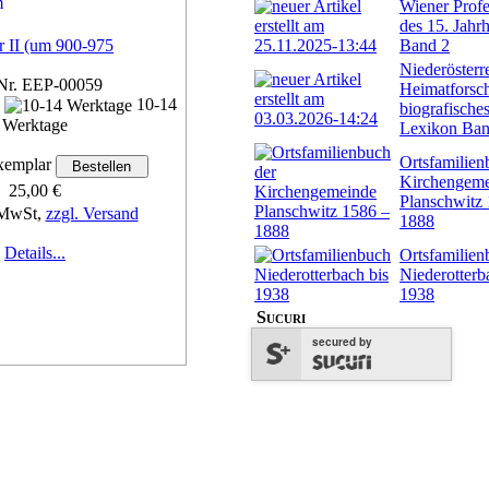
Wiener Profe
des 15. Jahr
r II (um 900-975
Band 2
Niederösterr
Nr. EEP-00059
Heimatforsch
n
10-14
biografische
Werktage
Lexikon Ban
Ortsfamilien
emplar
Kirchengem
25,00 €
Planschwitz
 MwSt,
zzgl. Versand
1888
Details...
Ortsfamilien
Niederotterb
1938
Sucuri
secured by