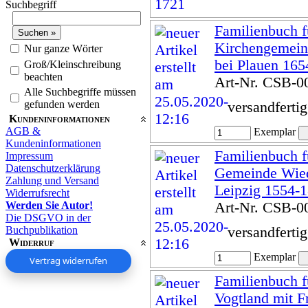
Suchbegriff
Familienbuch f
Kirchengemein
Nur ganze Wörter
bei Plauen 165
Groß/Kleinschreibung
beachten
Art-Nr. CSB-0
Alle Suchbegriffe müssen
gefunden werden
versandferti
Kundeninformationen
AGB &
Exemplar
Kundeninformationen
Familienbuch f
Impressum
Datenschutzerklärung
Gemeinde Wied
Zahlung und Versand
Leipzig 1554-
Widerrufsrecht
Werden Sie Autor!
Art-Nr. CSB-0
Die DSGVO in der
versandferti
Buchpublikation
Widerruf
Exemplar
Vertrag widerrufen
Familienbuch f
Vogtland mit F