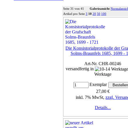
Seite 31 von 41
Galerieansicht
Normalansic
Artikel pro Seite
3
10
20
50
100
Die Konsistorialprotokolle der Gra
Solms-Braunfels 1685, 1699 - 
Art-Nr. CHR-00246
versandfertig in
Werktage
Exemplar
27,00 €
inkl. 7% MwSt,
zzgl. Versan
Details...