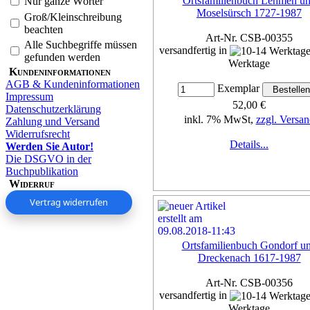
Ortsfamilienbuch Lehmen u
Nur ganze Wörter
Moselsürsch 1727-1987
Groß/Kleinschreibung
beachten
Art-Nr. CSB-00355
Alle Suchbegriffe müssen
versandfertig in
gefunden werden
Werktage
Kundeninformationen
AGB & Kundeninformationen
Exemplar
Impressum
52,00 €
Datenschutzerklärung
inkl. 7% MwSt,
zzgl. Versan
Zahlung und Versand
Widerrufsrecht
Details...
Werden Sie Autor!
Die DSGVO in der
Buchpublikation
Widerruf
Vertrag widerrufen
Ortsfamilienbuch Gondorf u
Dreckenach 1617-1987
Art-Nr. CSB-00356
versandfertig in
Werktage