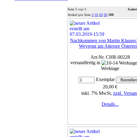
Seite 5 von 5
Galeri
Artikel pro Seite
3
10
20
50
100
Nachkommen von Martin Klauseck
Weyregg am Attersee Österre
Art-Nr. CHR-00228
versandfertig in
Werktage
Exemplar
20,00 €
inkl. 7% MwSt,
zzgl. Versan
Details...