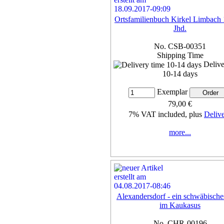
Ortsfamilienbuch Kirkel Limbach 
Jhd.
No. CSB-00351
Shipping Time
Delive
10-14 days
Exemplar
79,00 €
7% VAT included, plus
Deliv
more...
Alexandersdorf - ein schwäbische
im Kaukasus
No. CHR-00196