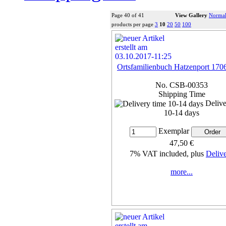
Page 40 of 41
View Gallery
Normal
products per page
3
10
20
50
100
Ortsfamilienbuch Hatzenport 170
No. CSB-00353
Shipping Time
Delive
10-14 days
Exemplar
47,50 €
7% VAT included, plus
Deliv
more...