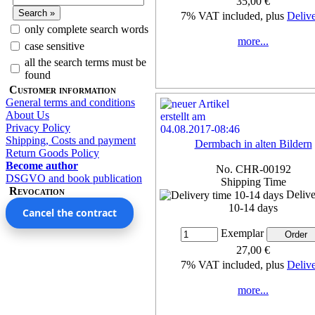
35,00 €
7% VAT included, plus
Deliv
only complete search words
more...
case sensitive
all the search terms must be
found
Customer information
General terms and conditions
About Us
Privacy Policy
Shipping, Costs and payment
Dermbach in alten Bildern
Return Goods Policy
Become author
No. CHR-00192
DSGVO and book publication
Shipping Time
Revocation
Delive
10-14 days
Cancel the contract
Exemplar
27,00 €
7% VAT included, plus
Deliv
more...