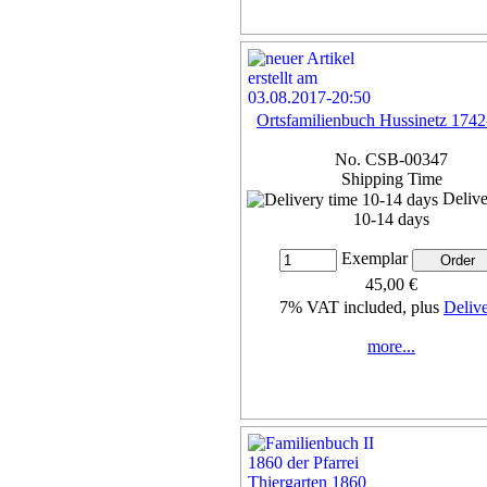
Ortsfamilienbuch Hussinetz 174
No. CSB-00347
Shipping Time
Delive
10-14 days
Exemplar
45,00 €
7% VAT included, plus
Deliv
more...