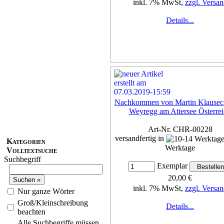
inkl. 7% MwSt,
zzgl. Versan
Details...
Nachkommen von Martin Klauseck
Weyregg am Attersee Österre
Art-Nr. CHR-00228
versandfertig in
Kategorien
Werktage
Volltextsuche
Suchbegriff
Exemplar
20,00 €
inkl. 7% MwSt,
zzgl. Versan
Nur ganze Wörter
Groß/Kleinschreibung
Details...
beachten
Alle Suchbegriffe müssen